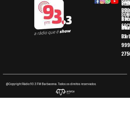
Rua
(32)
SOB
CID
Ribe
393
CON
POD
Nav
095
SOC
Boa 
Wha
Bar
32
999
275
@Copyright Rádio 93.3 FM Barbacena. Todos os direitos reservados