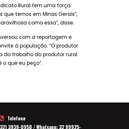
indicato Rural tem uma força
os que temos em Minas Gerais”,
aravilhosa como essa”, disse.
nversou com a reportagem e
onvite à população. “O produtor
 do trabalho do produtor rural.
é o que eu peço”.
Telefone
(32) 3939-0950 / Whatsapp: 32 99925-