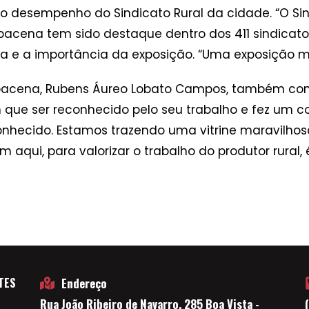
u o desempenho do Sindicato Rural da cidade. “O S
bacena tem sido destaque dentro dos 411 sindicat
ça e a importância da exposição. “Uma exposição m
arbacena, Rubens Áureo Lobato Campos, também co
m que ser reconhecido pelo seu trabalho e fez um c
nhecido. Estamos trazendo uma vitrine maravilhosa
aqui, para valorizar o trabalho do produtor rural, 
TES
Endereço
Rua João Ribeiro de Navarro, 285 Boa Vista -
E