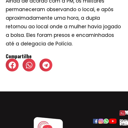
Ainda de acordo com a PM, os militares
permaneceram observando o local, e após
aproximadamente uma hora, a dupla
retornou ao local onde a mulher havia jogado
a bolsa. Eles foram presos e encaminhados
até a delegacia de Polícia.
Compartilhe
HOM
ESP
Rua
(32)
SOB
CID