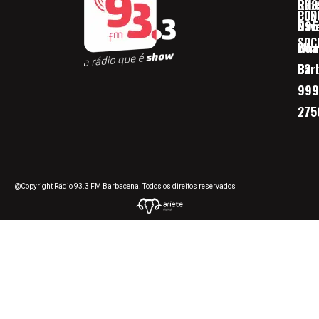
Ribe
393
CON
POD
Nav
095
SOC
Boa 
Wha
Bar
32
999
275
@Copyright Rádio 93.3 FM Barbacena. Todos os direitos reservados