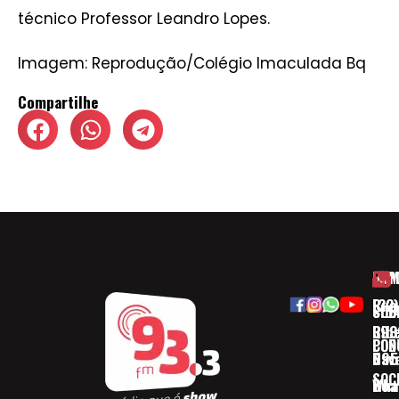
técnico Professor Leandro Lopes.
Imagem: Reprodução/Colégio Imaculada Bq
Compartilhe
HOM
ESP
Rua
(32)
SOB
CID
Ribe
393
CON
POD
Nav
095
SOC
Boa 
Wha