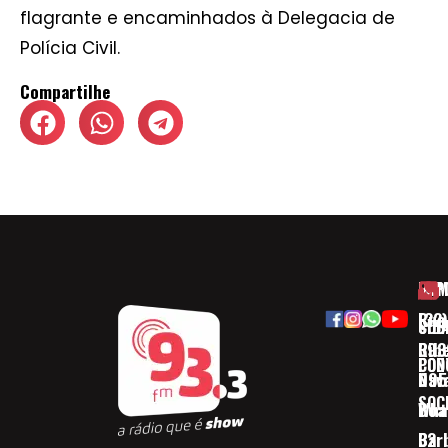
flagrante e encaminhados à Delegacia de
Polícia Civil.
Compartilhe
HOM
ESP
Rua
(32)
SOB
CID
Ribe
393
CON
POD
Nav
095
SOC
Boa 
Wha
Bar
32