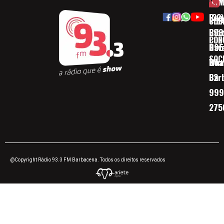
HOM
ESP
Rua
(32)
SOB
CID
Ribe
393
CON
POD
Nav
095
SOC
Boa 
Wha
Bar
32
999
275
@Copyright Rádio 93.3 FM Barbacena. Todos os direitos reservados