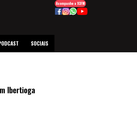
Acompanhe a 93FM
PODCAST
SOCIAIS
m Ibertioga