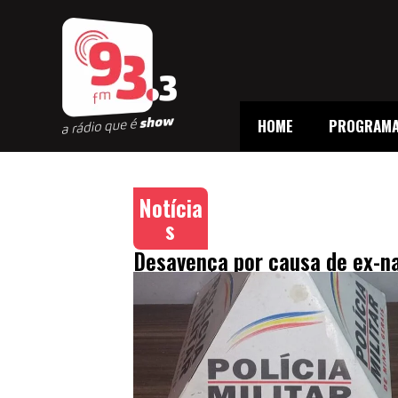
HOME
PROGRAM
Notícia
s
Desavença por causa de ex-na