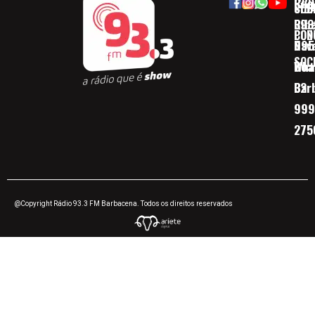
Rua
(32)
SOB
CID
Ribe
393
CON
POD
Nav
095
SOC
Boa 
Wha
Bar
32
999
275
@Copyright Rádio 93.3 FM Barbacena. Todos os direitos reservados