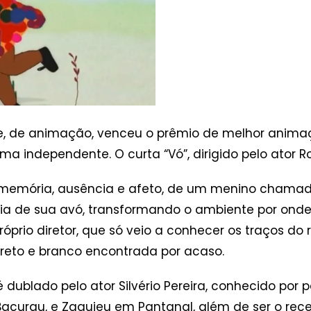
 de animação, venceu o prêmio de melhor animaçã
ma independente. O curta “Vó”, dirigido pelo ator R
e memória, ausência e afeto, de um menino chama
ria de sua avó, transformando o ambiente por ond
prio diretor, que só veio a conhecer os traços do 
reto e branco encontrada por acaso.
é dublado pelo ator Silvério Pereira, conhecido po
Bacurau, e Zaquieu em Pantanal, além de ser o r