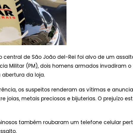
ão central de São João del-Rei foi alvo de um assa
ícia Militar (PM), dois homens armados invadiram
abertura da loja.
rência, os suspeitos renderam as vítimas e anunci
 joias, metais preciosos e bijuterias. O prejuízo es
iminosos também roubaram um telefone celular per
ssalto.