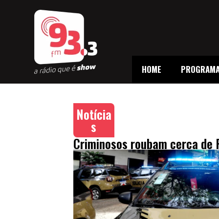
HOME
PROGRAM
Notícia
s
Criminosos roubam cerca de R