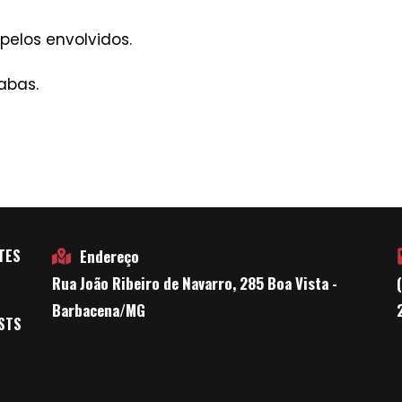
 pelos envolvidos.
abas.
TES
Endereço
Rua João Ribeiro de Navarro, 285 Boa Vista -
E
Barbacena/MG
STS