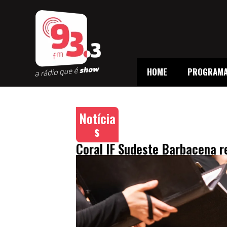
HOME
PROGRAM
Notícia
s
Coral IF Sudeste Barbacena re