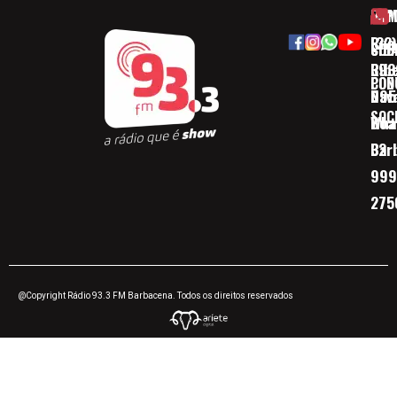
HOM
ESP
Rua
(32)
SOB
CID
Ribe
393
CON
POD
Nav
095
SOC
Boa 
Wha
Bar
32
999
275
@Copyright Rádio 93.3 FM Barbacena. Todos os direitos reservados