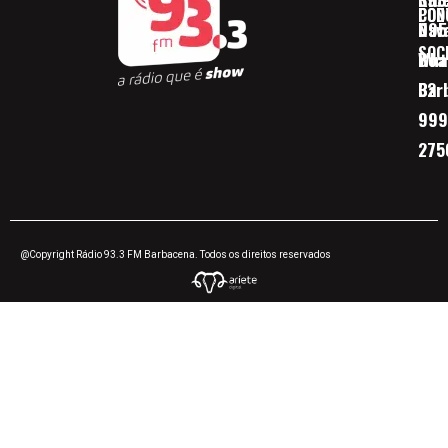
CON
POD
Nav
095
SOC
Boa 
Wha
Bar
32
999
275
@Copyright Rádio 93.3 FM Barbacena. Todos os direitos reservados