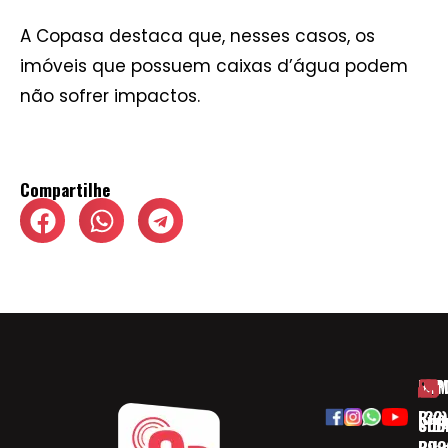
A Copasa destaca que, nesses casos, os
imóveis que possuem caixas d’água podem
não sofrer impactos.
Compartilhe
HOM
ESP
Rua
(32)
SOB
CID
Ribe
393