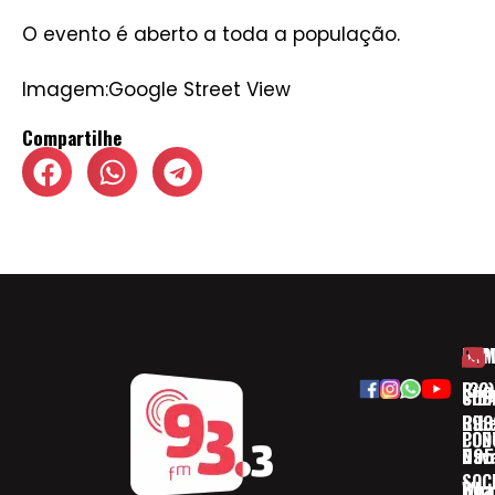
O evento é aberto a toda a população.
Imagem:Google Street View
Compartilhe
HOM
ESP
Rua
(32)
SOB
CID
Ribe
393
CON
POD
Nav
095
SOC
Boa 
Wha