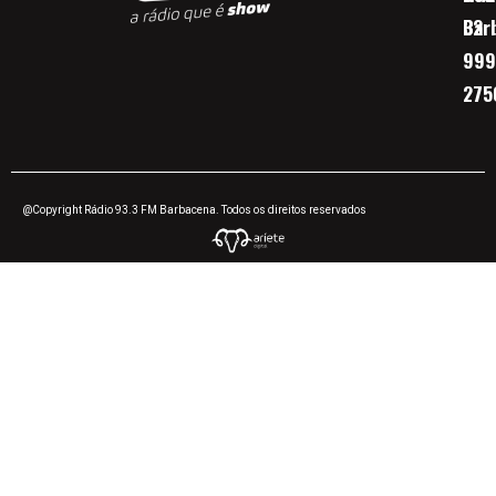
Bar
32
999
275
@Copyright Rádio 93.3 FM Barbacena. Todos os direitos reservados