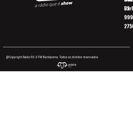
Bar
32
999
275
@Copyright Rádio 93.3 FM Barbacena. Todos os direitos reservados