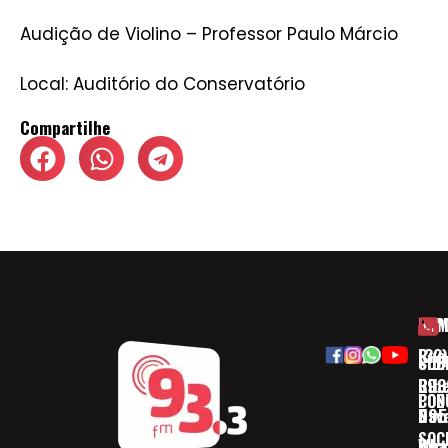
Audição de Violino – Professor Paulo Márcio
Local: Auditório do Conservatório
Compartilhe
HOM
ESP
Rua
(32)
SOB
CID
Ribe
393
CON
POD
Nav
095
SOC
Boa 
Wha