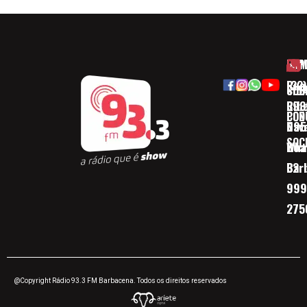
HOM
ESP
Rua
(32)
SOB
CID
Ribe
393
CON
POD
Nav
095
SOC
Boa 
Wha
Bar
32
999
275
@Copyright Rádio 93.3 FM Barbacena. Todos os direitos reservados