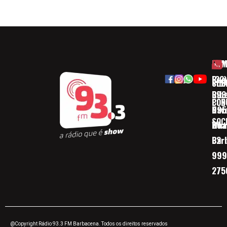
HOM
ESP
Rua
(32)
SOB
CID
Ribe
393
CON
POD
Nav
095
SOC
Boa 
Wha
Bar
32
999
275
@Copyright Rádio 93.3 FM Barbacena. Todos os direitos reservados