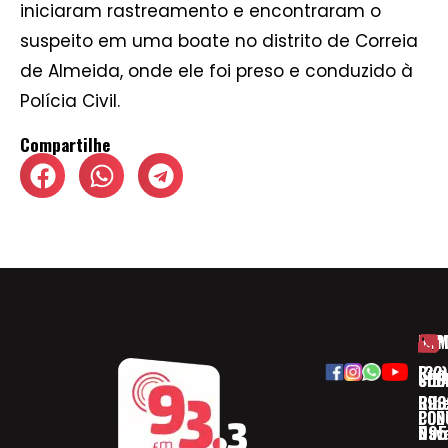
iniciaram rastreamento e encontraram o
suspeito em uma boate no distrito de Correia
de Almeida, onde ele foi preso e conduzido à
Polícia Civil.
Compartilhe
HOM
ESP
Rua
(32)
SOB
CID
Ribe
393
CON
POD
Nav
095