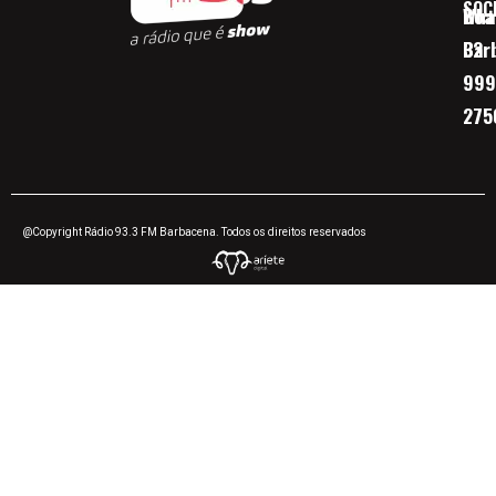
SOC
Boa 
Wha
Bar
32
999
275
@Copyright Rádio 93.3 FM Barbacena. Todos os direitos reservados