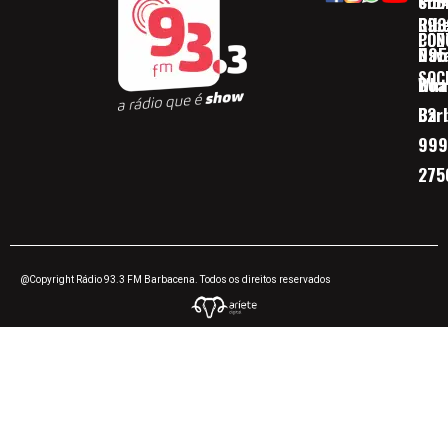
SOB
CID
Ribe
393
CON
POD
Nav
095
SOC
Boa 
Wha
Bar
32
999
275
@Copyright Rádio 93.3 FM Barbacena. Todos os direitos reservados