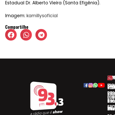
Estadual Dr. Alberto Vieira (Santa Efigênia).
Imagem:
kamillysoficial
Compartilhe
HOM
ESP
Rua
(32)
SOB
CID
Ribe
393
CON
POD
Nav
095
SOC
Boa 
Wha