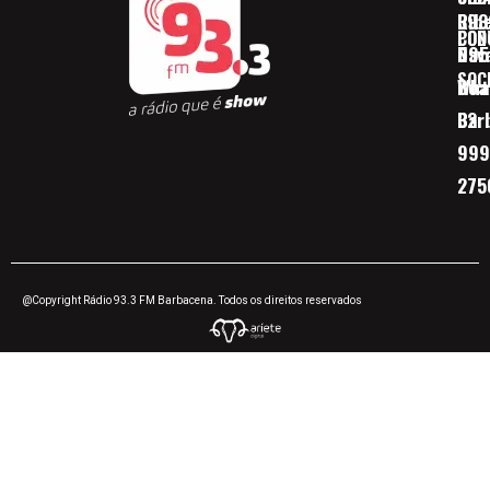
Ribe
393
CON
POD
Nav
095
SOC
Boa 
Wha
Bar
32
999
275
@Copyright Rádio 93.3 FM Barbacena. Todos os direitos reservados