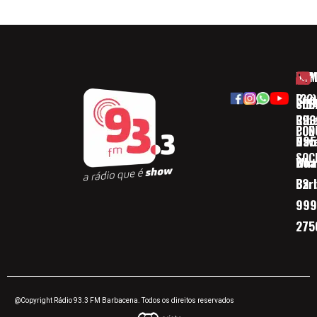
HOM
ESP
Rua
(32)
SOB
CID
Ribe
393
CON
POD
Nav
095
SOC
Boa 
Wha
Bar
32
999
275
@Copyright Rádio 93.3 FM Barbacena. Todos os direitos reservados