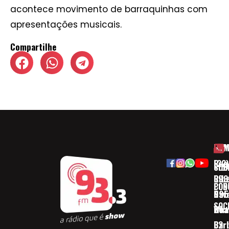
acontece movimento de barraquinhas com
apresentações musicais.
Compartilhe
HOM
ESP
Rua
(32)
SOB
CID
Ribe
393
CON
POD
Nav
095
SOC
Boa 
Wha
Bar
32