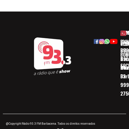
HOM
ESP
Rua
(32)
SOB
CID
Ribe
393
CON
POD
Nav
095
SOC
Boa 
Wha
Bar
32
999
275
@Copyright Rádio 93.3 FM Barbacena. Todos os direitos reservados