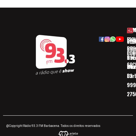
HOM
ESP
Rua
(32)
SOB
CID
Ribe
393
CON
POD
Nav
095
SOC
Boa 
Wha
Bar
32
999
275
@Copyright Rádio 93.3 FM Barbacena. Todos os direitos reservados