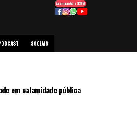
Acompanhe a 93FM
PODCAST
SOCIAIS
dade em calamidade pública