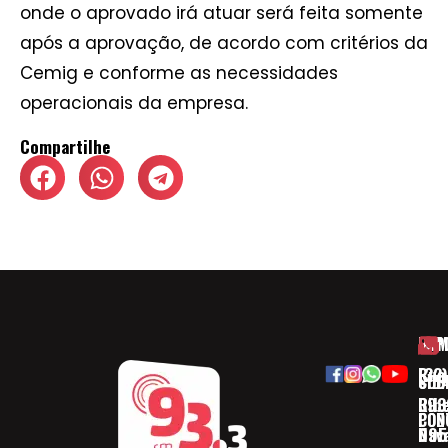
onde o aprovado irá atuar será feita somente
após a aprovação, de acordo com critérios da
Cemig e conforme as necessidades
operacionais da empresa.
Compartilhe
HOM
ESP
Rua
(32)
SOB
CID
Ribe
393
CON
POD
Nav
095