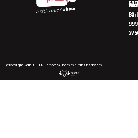
SOC
Boa 
Wha
Bar
32
999
275
@Copyright Rádio 93.3 FM Barbacena. Todos os direitos reservados