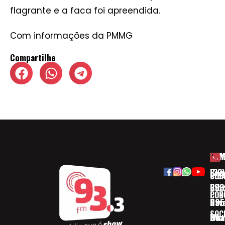
flagrante e a faca foi apreendida.
Com informações da PMMG
Compartilhe
HOM
ESP
Rua
(32)
SOB
CID
Ribe
393
CON
POD
Nav
095
SOC
Boa 
Wha