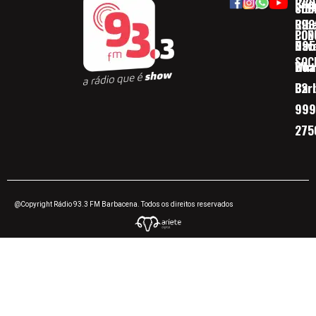
Rua
(32)
SOB
CID
Ribe
393
CON
POD
Nav
095
SOC
Boa 
Wha
Bar
32
999
275
@Copyright Rádio 93.3 FM Barbacena. Todos os direitos reservados