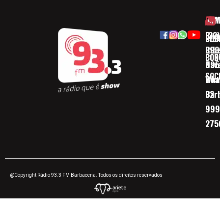
HOM
ESP
Rua
(32)
SOB
CID
Ribe
393
CON
POD
Nav
095
SOC
Boa 
Wha
Bar
32
999
275
@Copyright Rádio 93.3 FM Barbacena. Todos os direitos reservados