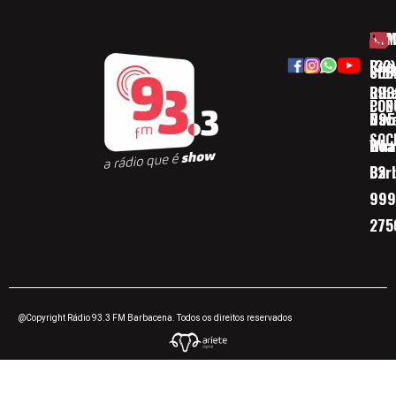
HOM
ESP
Rua
(32)
SOB
CID
Ribe
393
CON
POD
Nav
095
SOC
Boa 
Wha
Bar
32
999
275
@Copyright Rádio 93.3 FM Barbacena. Todos os direitos reservados