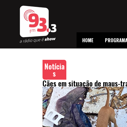
HOME
PROGRAM
Notícia
s
Cães em situação de maus-tra