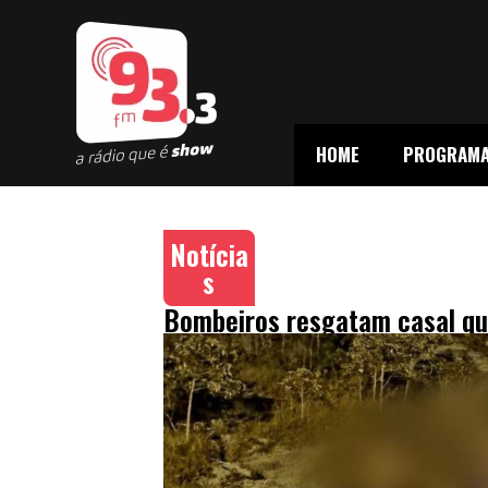
HOME
PROGRAM
Notícia
s
Bombeiros resgatam casal que