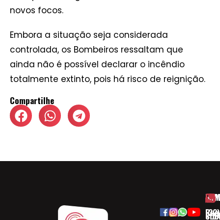
novos focos.
Embora a situação seja considerada
controlada, os Bombeiros ressaltam que
ainda não é possível declarar o incêndio
totalmente extinto, pois há risco de reignição.
Compartilhe
HOM
ESP
Rua
(32)
SOB
CID