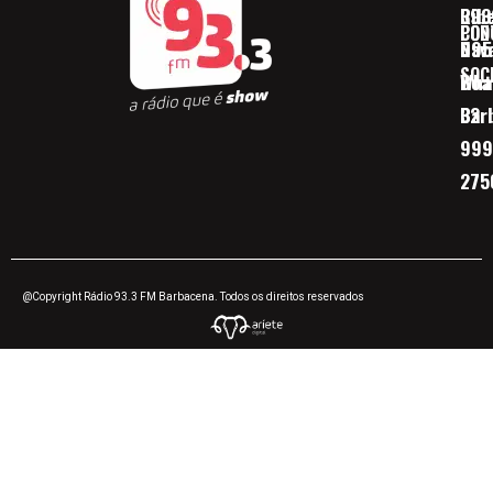
Ribe
393
CON
POD
Nav
095
SOC
Boa 
Wha
Bar
32
999
275
@Copyright Rádio 93.3 FM Barbacena. Todos os direitos reservados