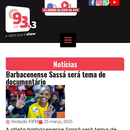
50%
Notícias
Barbacenense Sassá será tema de
documentário
Redação 93FM
25 março, 2025
A atleta barbacenense Sassá será tema de