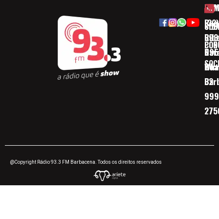
HOM
ESP
Rua
(32)
SOB
CID
Ribe
393
CON
POD
Nav
095
SOC
Boa 
Wha
Bar
32
999
275
@Copyright Rádio 93.3 FM Barbacena. Todos os direitos reservados