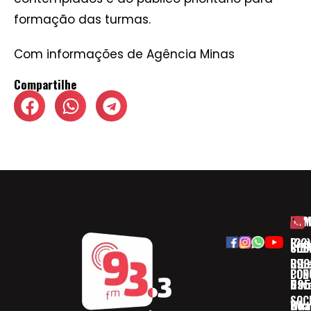
formação das turmas.
Com informações de Agência Minas
Compartilhe
HOM
ESP
Rua
(32)
SOB
CID
Ribe
393
CON
POD
Nav
095
SOC
Boa 
Wha