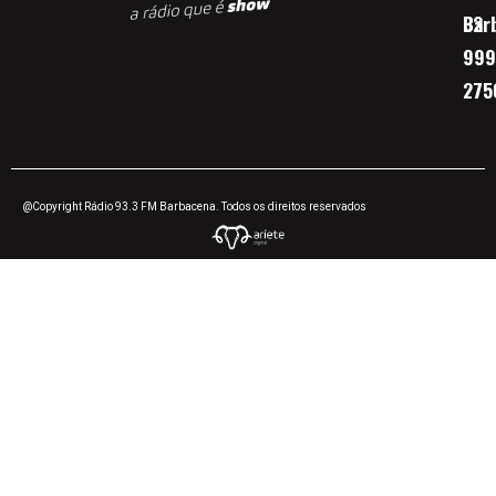
Bar
32
999
275
@Copyright Rádio 93.3 FM Barbacena. Todos os direitos reservados