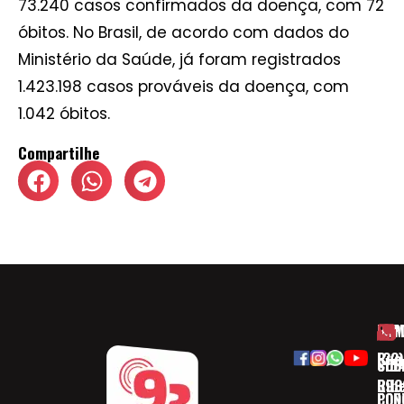
73.240 casos confirmados da doença, com 72
óbitos. No Brasil, de acordo com dados do
Ministério da Saúde, já foram registrados
1.423.198 casos prováveis da doença, com
1.042 óbitos.
Compartilhe
HOM
ESP
Rua
(32)
SOB
CID
Ribe
393
CON
POD