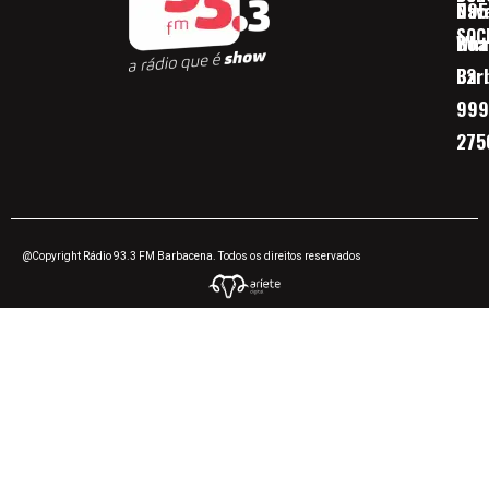
Nav
095
SOC
Boa 
Wha
Bar
32
999
275
@Copyright Rádio 93.3 FM Barbacena. Todos os direitos reservados