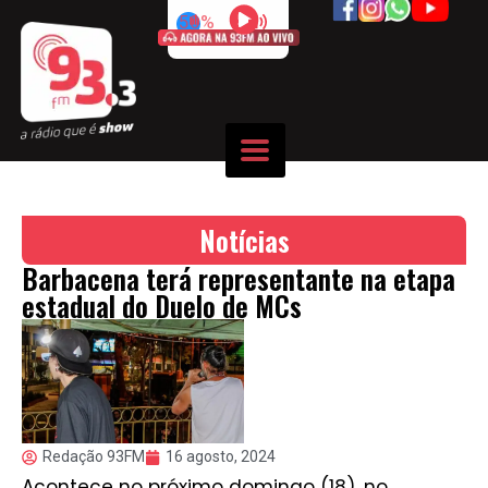
50%
Notícias
Barbacena terá representante na etapa
estadual do Duelo de MCs
Redação 93FM
16 agosto, 2024
Acontece no próximo domingo (18), no