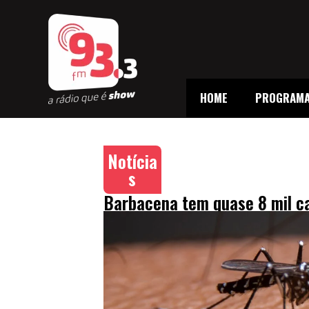
HOME
PROGRAM
Notícia
s
Barbacena tem quase 8 mil c