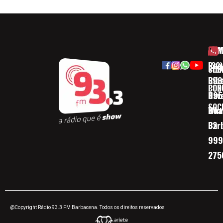
HOM
ESP
Rua
(32)
SOB
CID
Ribe
393
CON
POD
Nav
095
SOC
Boa 
Wha
Bar
32
999
275
@Copyright Rádio 93.3 FM Barbacena. Todos os direitos reservados