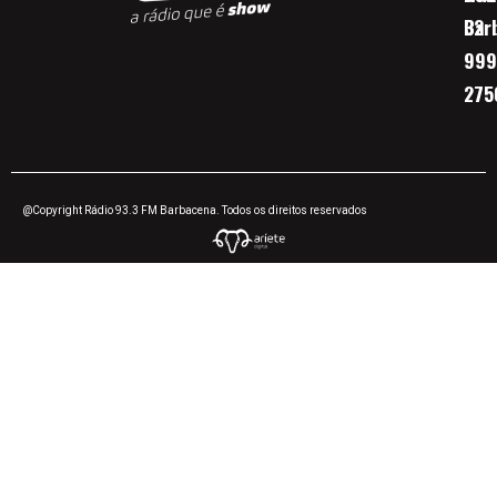
Bar
32
999
275
@Copyright Rádio 93.3 FM Barbacena. Todos os direitos reservados