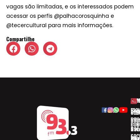
vagas são limitadas, e os interessados podem
acessar os perfis @palhacorosquinha e
@tecercultural para mais informações.
Compartilhe
HOM
ESP
Rua
(32)
SOB
CID
Ribe
393
CON
POD
Nav
095
SOC
Boa 
Wha