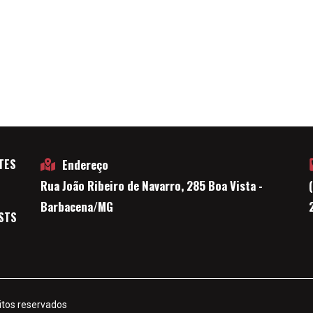
TES
Endereço
Rua João Ribeiro de Navarro, 285 Boa Vista -
E
Barbacena/MG
STS
itos reservados