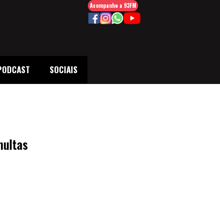
Acompanhe a 93FM
PODCAST
SOCIAIS
multas