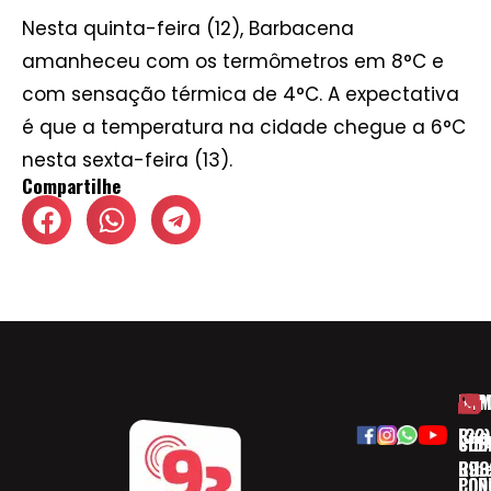
Nesta quinta-feira (12), Barbacena
amanheceu com os termômetros em 8°C e
com sensação térmica de 4°C. A expectativa
é que a temperatura na cidade chegue a 6°C
nesta sexta-feira (13).
Compartilhe
HOM
ESP
Rua
(32)
SOB
CID
Ribe
393
CON
POD