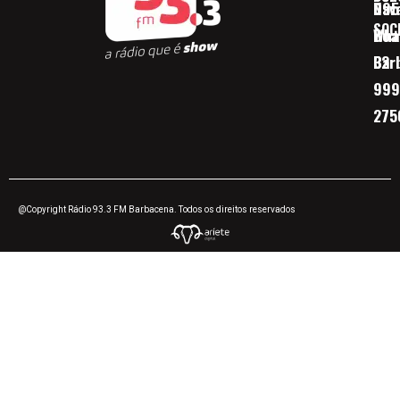
Nav
095
SOC
Boa 
Wha
Bar
32
999
275
@Copyright Rádio 93.3 FM Barbacena. Todos os direitos reservados