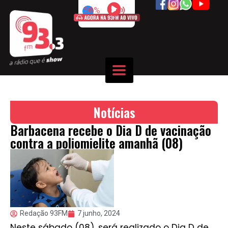
50%
Notícias
Barbacena recebe o Dia D de vacinação
contra a poliomielite amanhã (08)
Redação 93FM
7 junho, 2024
Neste sábado (08), será realizado o Dia D de