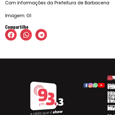
Com informações da Prefeitura de Barbacena
Imagem: G1
Compartilhe
HOM
ESP
Rua
(32)
SOB
CID
Ribe
393
CON
POD
Nav
095
SOC
Boa 
Wha