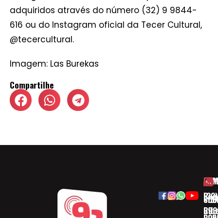
adquiridos através do número (32) 9 9844-
616 ou do Instagram oficial da Tecer Cultural,
@tecercultural.
Imagem: Las Burekas
Compartilhe
HOM
ESP
Rua
(32)
SOB
CID
Ribe
393