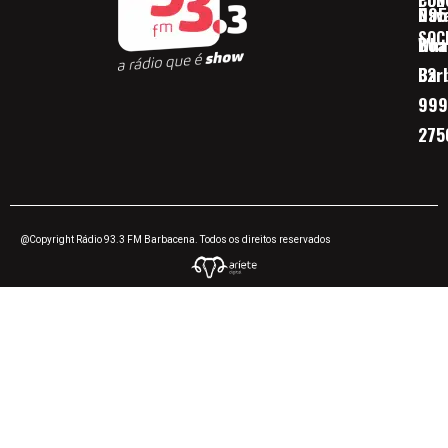
CON
POD
Nav
095
SOC
Boa 
Wha
Bar
32
999
275
@Copyright Rádio 93.3 FM Barbacena. Todos os direitos reservados