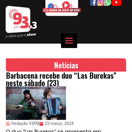
50%
Notícias
Barbacena recebe duo “Las Burekas”
neste sábado (23)
Redação 93FM
22 março, 2024
O duo “Las Burekas” se apresenta em