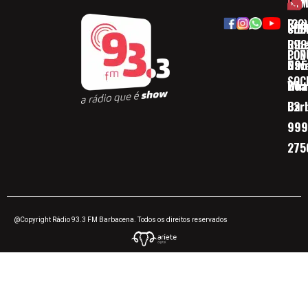
HOM
ESP
Rua
(32)
SOB
CID
Ribe
393
CON
POD
Nav
095
SOC
Boa 
Wha
Bar
32
999
275
@Copyright Rádio 93.3 FM Barbacena. Todos os direitos reservados