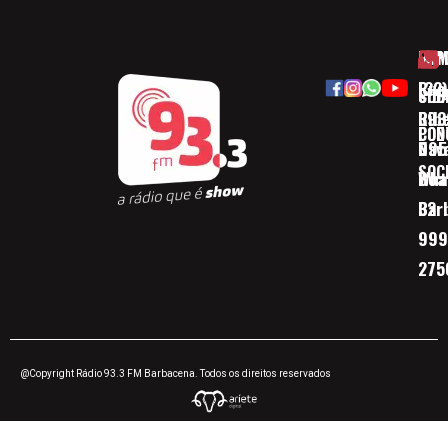
HOM
ESP
Rua
(32)
SOB
CID
Ribe
393
CON
POD
Nav
095
SOC
Boa 
Wha
Bar
32
999
275
@Copyright Rádio 93.3 FM Barbacena. Todos os direitos reservados