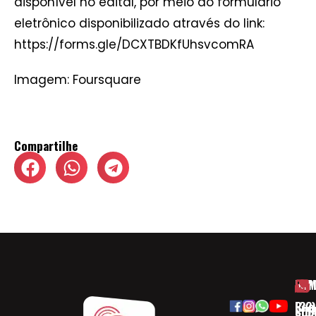
disponível no edital, por meio do formulário
eletrônico disponibilizado através do link:
https://forms.gle/DCXTBDKfUhsvcomRA
Imagem: Foursquare
Compartilhe
HOM
ESP
Rua
(32)
SOB
CID