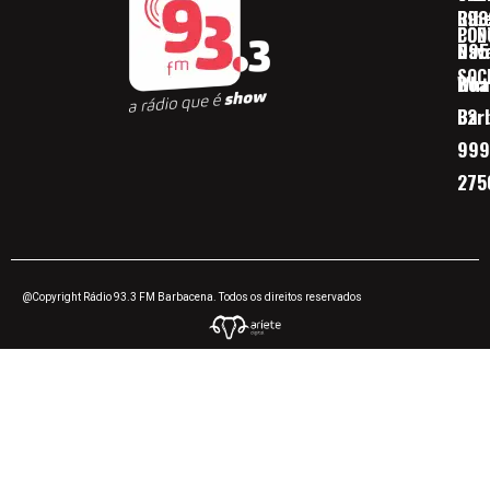
Ribe
393
CON
POD
Nav
095
SOC
Boa 
Wha
Bar
32
999
275
@Copyright Rádio 93.3 FM Barbacena. Todos os direitos reservados